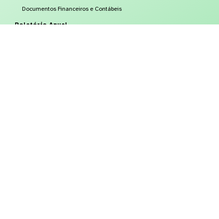
Documentos Financeiros e Contábeis
Relatório Anual
Publicações
Revista 4 Gerações
Vídeos
Planos
SolvayPrev
Adesão
Simuladores
Serviços
Funcionamento
Benefícios
Institutos
Documentos
Taxas e Índices Aplicados
Alteração do Regulamento