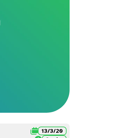

13/3/20