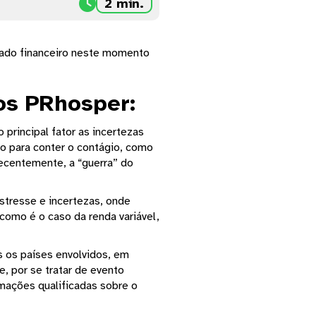

2 min.
cado financeiro neste momento
os PRhosper:
principal fator as incertezas
o para conter o contágio, como
ecentemente, a “guerra” do
stresse e incertezas, onde
como é o caso da renda variável,
 os países envolvidos, em
, por se tratar de evento
rmações qualificadas sobre o