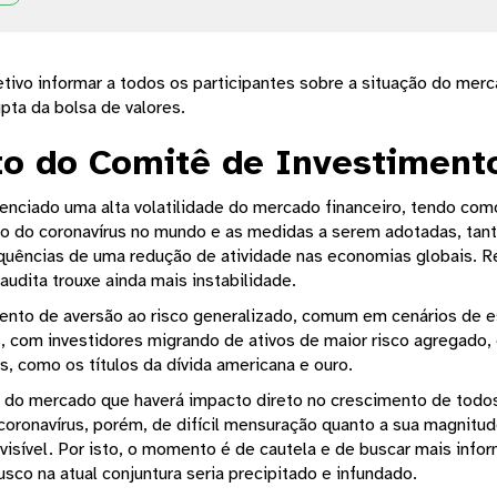
ivo informar a todos os participantes sobre a situação do mer
upta da bolsa de valores.
o do Comitê de Investiment
ciado uma alta volatilidade do mercado financeiro, tendo como 
o do coronavírus no mundo e as medidas a serem adotadas, tant
equências de uma redução de atividade nas economias globais. R
audita trouxe ainda mais instabilidade.
ento de aversão ao risco generalizado, comum em cenários de e
, com investidores migrando de ativos de maior risco agregado, 
s, como os títulos da dívida americana e ouro.
s do mercado que haverá impacto direto no crescimento de todos
coronavírus, porém, de difícil mensuração quanto a sua magnitude
isível. Por isto, o momento é de cautela e de buscar mais info
sco na atual conjuntura seria precipitado e infundado.