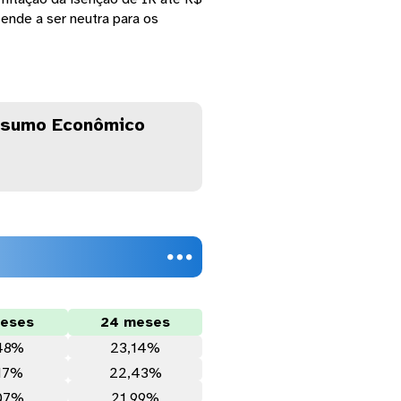
nde a ser neutra para os
sumo Econômico

meses
24 meses
,48%
23,14%
,17%
22,43%
,07%
21,99%