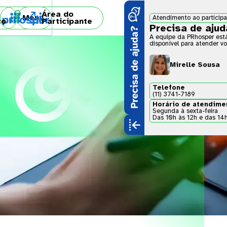
Área do

Menu
Atendimento ao particip
co
Participante
Precisa de aju
A equipe da PRhosper est
disponível para atender vo
Mirelle Sousa
Telefone
(11) 3741-7189
Horário de atendime
Segunda à sexta-feira
Das 10h às 12h e das 14
