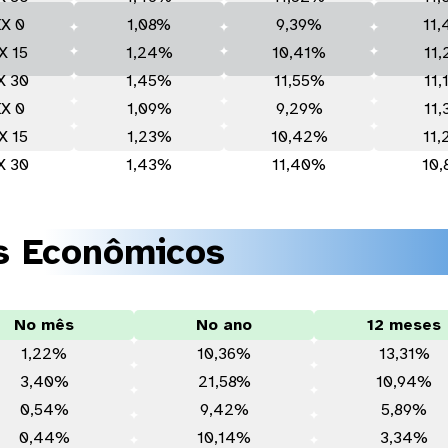
X 0
1,08%
9,39%
11
X 15
1,24%
10,41%
11
X 30
1,45%
11,55%
11
X 0
1,09%
9,29%
11
X 15
1,23%
10,42%
11
X 30
1,43%
11,40%
10
s Econômicos
No mês
No ano
12 meses
1,22%
10,36%
13,31%
3,40%
21,58%
10,94%
0,54%
9,42%
5,89%
0,44%
10,14%
3,34%