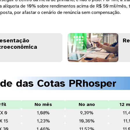
 alíquota de 10% sobre rendimentos acima de R$ 50 mil/mês, te
osta, por afastar o cenário de renúncia sem compensação.
esentação
Re
roeconômica
ade das Cotas PRhosper
fil
No mês
No ano
12 
X 0
1,08%
9,39%
11
X 15
1,23%
10,36%
11
X 30
1,46%
11,52%
11