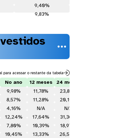
9,40%
9,83%
nvestidos


ral para acessar o restante da tabela
No ano
12 meses
24 meses
CNPJ
9,98%
11,78%
23,89%
10.635.260/0001-97
8,57%
11,28%
20,19%
27.599.290/0001-98
4,16%
N/A
N/A
60.825.313/0001-00
12,24%
17,64%
31,36%
36.436.870/0001-55
7,80%
10,39%
18,97%
13.396.703/0001-22
10,45%
13,33%
26,52%
00.832.435/0001-00