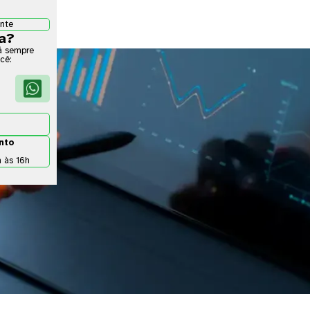
ante
da?
á sempre
cê:

nto
h às 16h