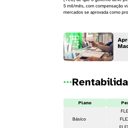
5 mil/mês, com compensação via
mercados se aprovada como prop
Apr
Mac
Rentabilid

Plano
Per
FLE
Básico
FLE
FLE