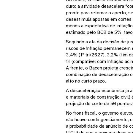
duro: a atividade desacelera “
pronto para retomar o aperto, 
desestimula apostas em cortes i
menos a expectativa de inflação
estimado pelo BCB de 5%, favor
Segundo a ata da decisão de jur
riscos de inflação permanecem 
3,4% (1º tri/2027), 3,2% (fim d
tri (compatível com inflação ac
À frente, o Bacen projeta cres
combinação de desaceleração co
alto no curto prazo.
A desaceleração econômica já af
e materiais de construção civil)
projeção de corte de 50 pontos-
No front fiscal, o governo elevo
não houve contingenciamento, co
a probabilidade de anúncio de 
(TCU) de que o governo deve per