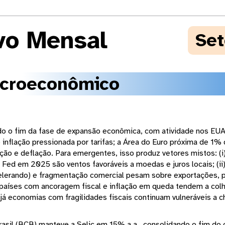
vo Mensal
Se
acroeconômico
do o fim da fase de expansão econômica, com atividade nos EUA
 inflação pressionada por tarifas; a Área do Euro próxima de 1%
o e deflação. Para emergentes, isso produz vetores mistos: (i) 
Fed em 2025 são ventos favoráveis a moedas e juros locais; (ii
celerando) e fragmentação comercial pesam sobre exportações, 
 países com ancoragem fiscal e inflação em queda tendem a colh
; já economias com fragilidades fiscais continuam vulneráveis a 
rasil (BCB) manteve a Selic em 15% a.a., consolidando o fim do 