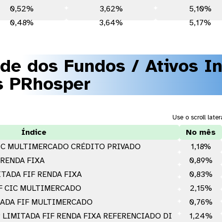
0,52%
3,62%
5,10%
0,48%
3,64%
5,17%
ade dos Fundos / Ativos I
s PRhosper
Use o scroll late
Índice
No mês
CIC MULTIMERCADO CRÉDITO PRIVADO
1,18%
 RENDA FIXA
0,89%
TADA FIF RENDA FIXA
0,83%
F CIC MULTIMERCADO
2,15%
TADA FIF MULTIMERCADO
0,76%
 LIMITADA FIF RENDA FIXA REFERENCIADO DI
1,24%