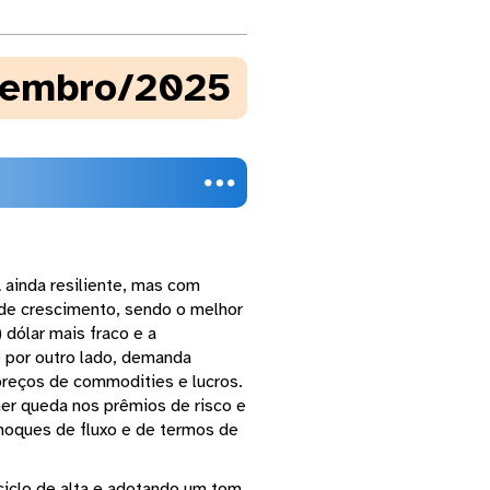
tembro/2025

 ainda resiliente, mas com
 de crescimento, sendo o melhor
dólar mais fraco e a
) por outro lado, demanda
preços de commodities e lucros.
er queda nos prêmios de risco e
choques de fluxo e de termos de
ciclo de alta e adotando um tom