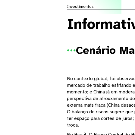
Investimentos
Informati
Cenário M

No contexto global, foi observa
mercado de trabalho esfriando e
momento; e China já em moderaçã
perspectiva de afrouxamento do 
externa mais fraca (China desa
O balanço de riscos sugere que
ter espaço para cortes de juros
troca.
No Brasil, O Banco Central do B