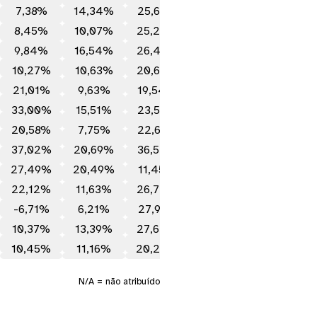
7,38%
14,34%
25,68%
22.345.384/0001-17
8,45%
10,07%
25,23%
23.565.803/0001-99
9,84%
16,54%
26,47%
39.317.006/0001-22
10,27%
10,63%
20,67%
37.099.037/0001-29
21,01%
9,63%
19,54%
15.603.945/0001-75
33,00%
15,51%
23,57%
17.157.131/0001-80
20,58%
7,75%
22,61%
49.984.812/0001-08
37,02%
20,69%
36,52%
45.123.978/0001-89
27,49%
20,49%
11,45%
42.847.942/0001-50
22,12%
11,63%
26,72%
10.406.511/0001-61
-6,71%
6,21%
27,91%
19.587.174/0001-20
10,37%
13,39%
27,62%
–
10,45%
11,16%
20,22%
–
N/A = não atribuído