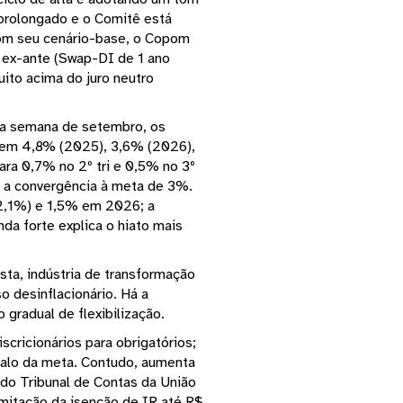
 prolongado e o Comitê está
com seu cenário-base, o Copom
l ex-ante (Swap-DI de 1 ano
ito acima do juro neutro
ima semana de setembro, os
A em 4,8% (2025), 3,6% (2026),
ara 0,7% no 2º tri e 0,5% no 3º
o a convergência à meta de 3%.
 2,1%) e 1,5% em 2026; a
a forte explica o hiato mais
sta, indústria de transformação
o desinflacionário. Há a
gradual de flexibilização.
scricionários para obrigatórios;
valo da meta. Contudo, aumenta
do Tribunal de Contas da União
amitação da isenção de IR até R$