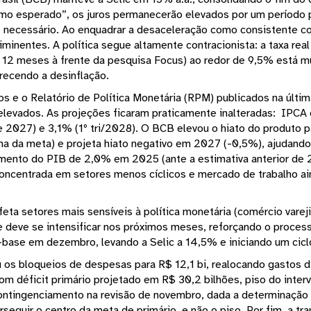
como esperado”, os juros permanecerão elevados por um período
se necessário. Ao enquadrar a desaceleração como consistente 
minentes. A política segue altamente contracionista: a taxa rea
 12 meses à frente da pesquisa Focus) ao redor de 9,5% está mu
ecendo a desinflação.
os e o Relatório de Política Monetária (RPM) publicados na últ
elevados. As projeções ficaram praticamente inalteradas: IPC
e 2027) e 3,1% (1º tri/2028). O BCB elevou o hiato do produto p
ima da meta) e projeta hiato negativo em 2027 (-0,5%), ajudand
cimento do PIB de 2,0% em 2025 (ante a estimativa anterior de
ncentrada em setores menos cíclicos e mercado de trabalho aind
eta setores mais sensíveis à política monetária (comércio vareji
 e deve se intensificar nos próximos meses, reforçando o process
base em dezembro, levando a Selic a 14,5% e iniciando um ciclo 
u os bloqueios de despesas para R$ 12,1 bi, realocando gastos di
m déficit primário projetado em R$ 30,2 bilhões, piso do inter
contingenciamento na revisão de novembro, dada a determinação 
seguir o centro da meta de primário, e não o piso. Por fim, a tr