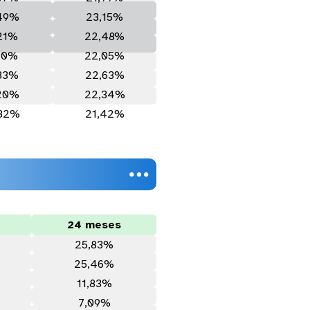
,49%
23,15%
,21%
22,48%
,10%
22,05%
,33%
22,63%
,20%
22,34%
,82%
21,42%

24 meses
25,83%
25,46%
11,83%
7,09%