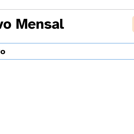
vo Mensal
vo