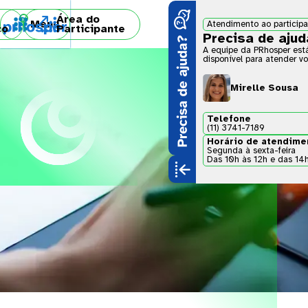
Área do

Menu
Atendimento ao particip
co
Participante
Precisa de aju
A equipe da PRhosper est
disponível para atender vo
Mirelle Sousa
Telefone
(11) 3741-7189
Horário de atendime
Segunda à sexta-feira
Das 10h às 12h e das 14
