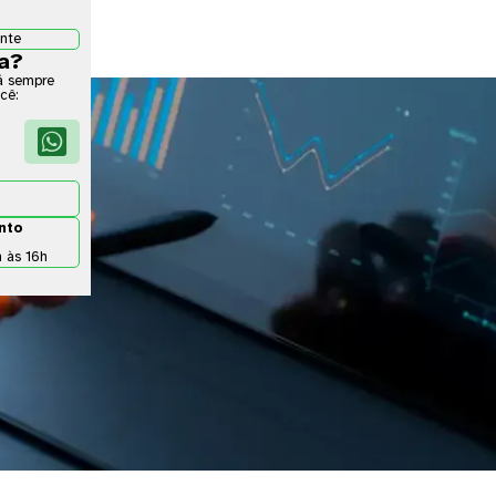
ante
da?
á sempre
cê:

nto
h às 16h