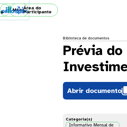
Área do

Menu
co
Participante
Biblioteca de documentos
Prévia do
Investime
Abrir documento
Categoria(s)
Informativo Mensal de