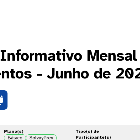
 Informativo Mensal
ntos - Junho de 20

Plano(s)
Tipo(s) de
Básico
SolvayPrev
Participante(s)