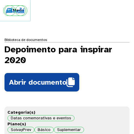


Menu
Biblioteca de documentos
Depoimento para inspirar
2020

Abrir documento
Categoria(s)
Datas comemorativas e eventos
Plano(s)
SolvayPrev
Básico
Suplementar