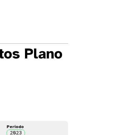
tos Plano
Período
2023