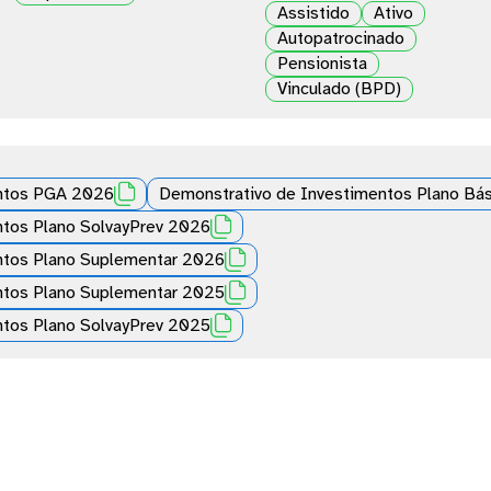
Assistido
Ativo
Autopatrocinado
Pensionista
Vinculado (BPD)

entos PGA 2026
Demonstrativo de Investimentos Plano Bá

ntos Plano SolvayPrev 2026

ntos Plano Suplementar 2026

ntos Plano Suplementar 2025

ntos Plano SolvayPrev 2025