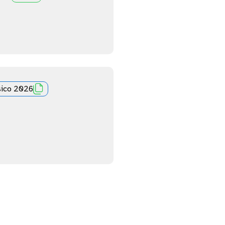

sico 2026