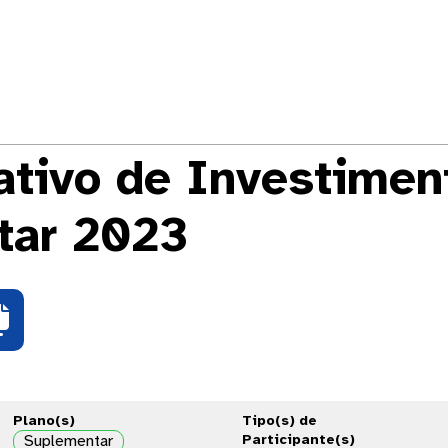
tivo de Investimen
tar 2023

Plano(s)
Tipo(s) de
Suplementar
Participante(s)