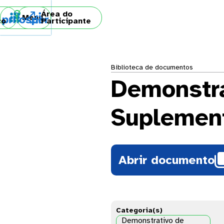
Área do

Menu
co
Participante
Biblioteca de documentos
Demonstra
Suplemen
Abrir documento
Categoria(s)
Demonstrativo de