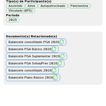
Tipo(s) de Participante(s)
Assistido
Ativo
Autopatrocinado
Pensionista
Vinculado (BPD)
Período
2025
Documento(s) Relacionado(s)

Balancete consolidado PGA 2026

Balancete PGA Básico 2026

Balancete PGA Suplementar 2026

Balancete PGA SolvayPrev 2026

Balancete consolidado 2026

Balancete Plano Básico 2026