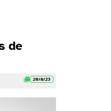
s de

20/8/23