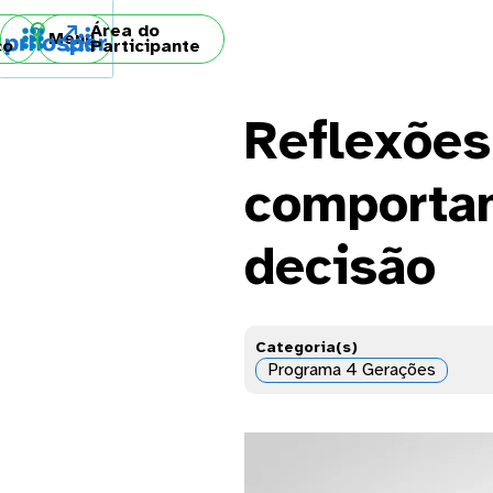
Área do

Menu
co
Participante
Reflexões
comporta
decisão
Categoria(s)
Programa 4 Gerações