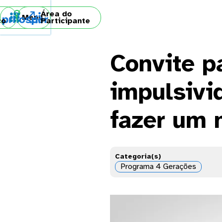
Área do

Menu
co
Participante
Convite pa
impulsivi
fazer um 
Categoria(s)
Programa 4 Gerações