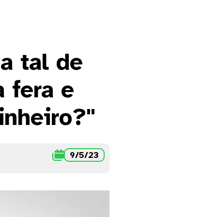
a tal de
 fera e
inheiro?"

9/5/23