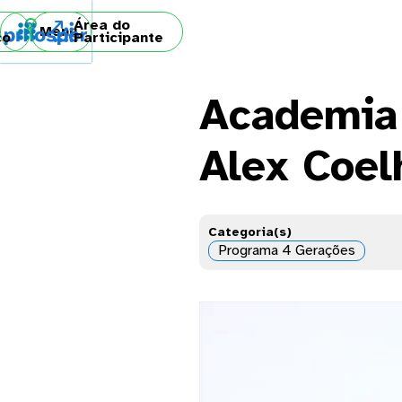
Área do

Menu
co
Participante
Academia
Alex Coel
Categoria(s)
Programa 4 Gerações