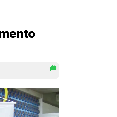
imento
