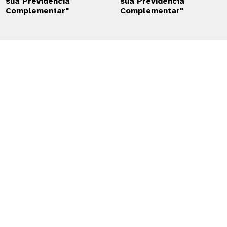
sua Previdência
sua Previdência
Complementar"
Complementar"