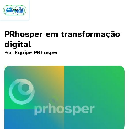


Menu
PRhosper em transformação
digital
Por:
|
Equipe PRhosper